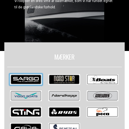
Vi tilbyder en bred vifte af bådmærker, som vi har fundet egnet
til de grønlandske forhold.
MÆRKER