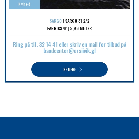
Nyhed
SARGO
| SARGO 31 2/2
FABRIKSNY | 9,96 METER
Ring på tlf. 32 14 41 eller skriv en mail for tilbud på
baadcenter@orsiivik.gl
SE MERE