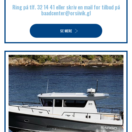
Ring på tlf. 32 14 41 eller skriv en mail for tilbud på
baadcenter@orsiivik.gl
SE MERE