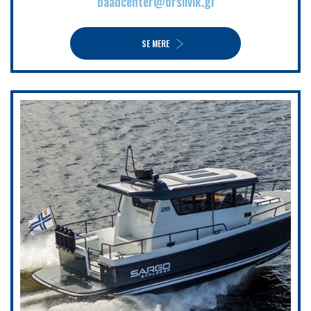
baadcenter@orsiivik.gl
SE MERE