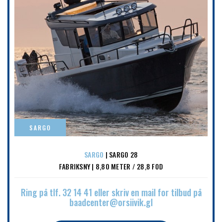
SARGO
SARGO
| SARGO 28
FABRIKSNY | 8,80 METER / 28,8 FOD
Ring på tlf. 32 14 41 eller skriv en mail for tilbud på
baadcenter@orsiivik.gl