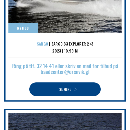
NYHED
SARGO
| SARGO 33 EXPLORER 2+3
2023 | 10,99 M
Ring på tlf. 32 14 41 eller skriv en mail for tilbud på
baadcenter@orsiivik.gl
SE MERE