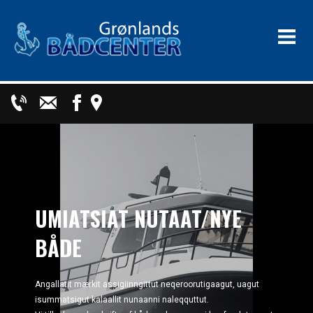
UMIATSIAT NUTAAT/NYE
BÅDE
Angallatit mærkit assigiinngittut neqeroorutigaagut, uagut
isummatsigut kalaallit nunaanni naleqquttut.