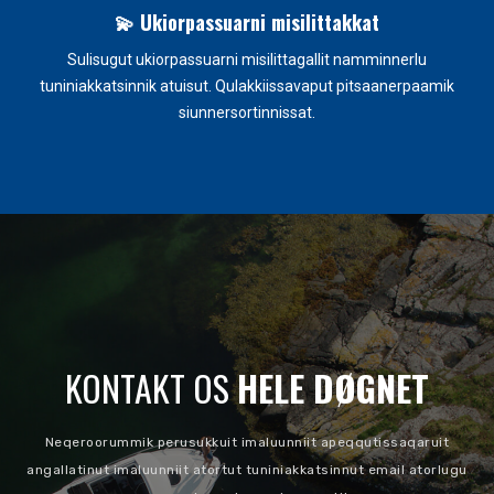
💫 Ukiorpassuarni misilittakkat
e
Sulisugut ukiorpassuarni misilittagallit namminnerlu
tuniniakkatsinnik atuisut. Qulakkiissavaput pitsaanerpaamik
siunnersortinnissat.
KONTAKT OS
HELE DØGNET
Neqeroorummik perusukkuit imaluunniit apeqqutissaqaruit
angallatinut imaluunniit atortut tuniniakkatsinnut email atorlugu