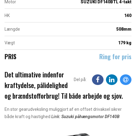
Motor
SUZUKI DF140BTL 4-takt
HK
140
Længde
508mm
Vægt
179 kg
PRIS
Ring for pris
Det ultimative indenfor
Del på:
kraftydelse, pålidelighed
og brændstofforbrug! Til både arbejde og sjov.
En stor gearudveksling muliggjort af en offset drivaksel sikrer
både kraft og hastighed
Link:
Suzuki påhængsmotor DF140B