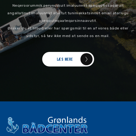
Neqeroorummik perusukkuit imaluunniit apeqqutissaqaruit
angallatinut imaluunniit atortut tuniniakkatsinnut email atorlugu
apeqquteqaateqarsinnaavutit.
Ønsker du et tilbud eller har spørgsmål til en af vores både eller
udstyr, så tøv ikke med at sende os en mail.
LÆS MERE