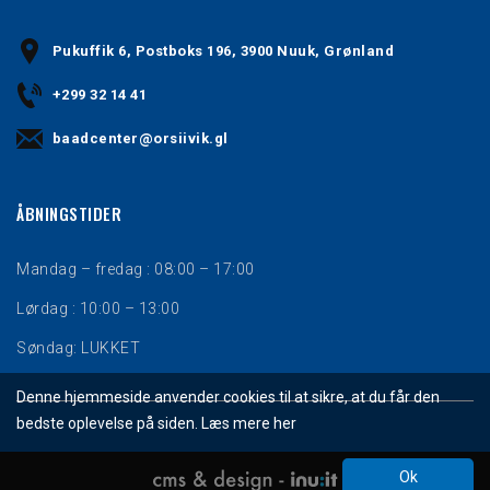
Pukuffik 6, Postboks 196, 3900 Nuuk, Grønland
+299 32 14 41
baadcenter@orsiivik.gl
ÅBNINGSTIDER
Mandag – fredag : 08:00 – 17:00
Lørdag : 10:00 – 13:00
Søndag: LUKKET
Denne hjemmeside anvender cookies til at sikre, at du får den
bedste oplevelse på siden. Læs mere her
Ok